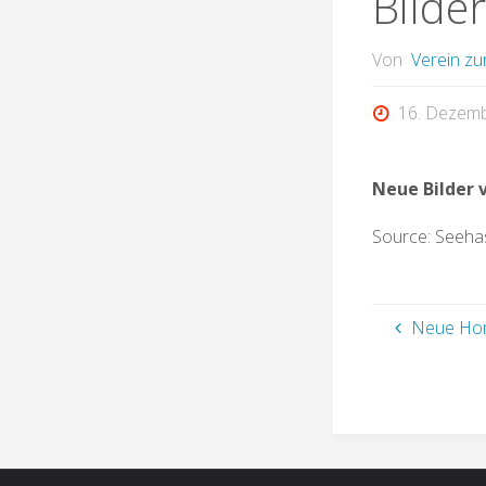
Bilde
Von
Verein zu
16. Dezem
Neue Bilder 
Source: Seeha
Neue Hom