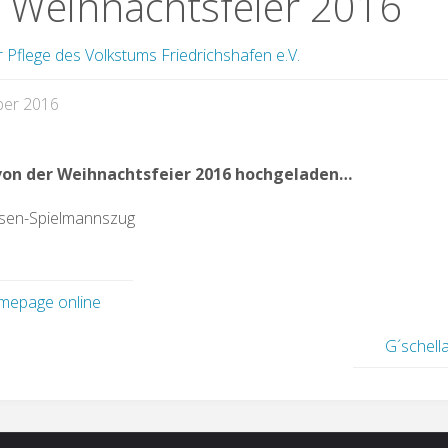
r Weihnachtsfeier 2016
r Pflege des Volkstums Friedrichshafen e.V.
ber 2016
von der Weihnachtsfeier 2016 hochgeladen…
sen-Spielmannszug
epage online
G´schell