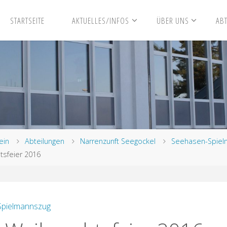
STARTSEITE
AKTUELLES/INFOS
ÜBER UNS
AB
ein
Abteilungen
Narrenzunft Seegockel
Seehasen-Spiel
tsfeier 2016
Spielmannszug