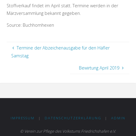
Stoffverkauf findet im April statt. Termine werden in der
Märzversammlung bekannt gegeben.
Source: Buchhornhexen
Termine der Abzeichenausgabe für den Häfler
Samstag
Bewirtung April 2019
IMPRESSUM
|
DATENSCHUTZERKLÄRUNG
|
ADMIN
© Verein zur Pflege des Volkstums Friedrichshafen e.V.