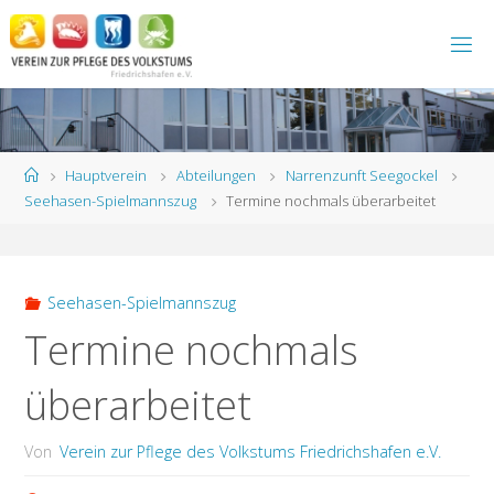
Zum
Inhalt
springen
Start
Hauptverein
Abteilungen
Narrenzunft Seegockel
Seehasen-Spielmannszug
Termine nochmals überarbeitet
Seehasen-Spielmannszug
Termine nochmals
überarbeitet
Von
Verein zur Pflege des Volkstums Friedrichshafen e.V.