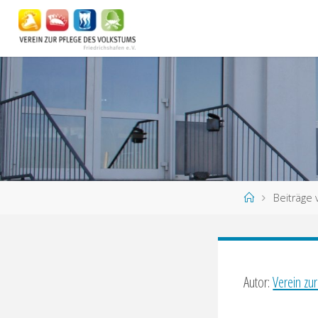
Zum
Inhalt
springen
Start
Beiträge 
Autor:
Verein zu