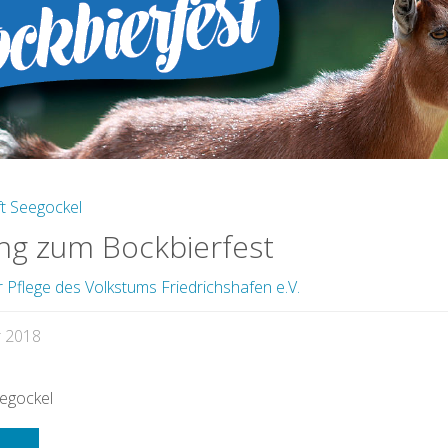
online"
t Seegockel
ng zum Bockbierfest
r Pflege des Volkstums Friedrichshafen e.V.
r 2018
egockel