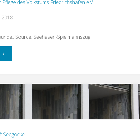
r Pflege des Volkstums Friedrichshafen e.V.
r 2018
nde.. Source: Seehasen-Spielmannszug
"Neue
Veranstaltung
hinzugefügt!"
t Seegockel