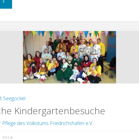
"Einladung
zum
Bockbierfest"
t Seegockel
che Kindergartenbesuche
r Pflege des Volkstums Friedrichshafen e.V.
r 2018