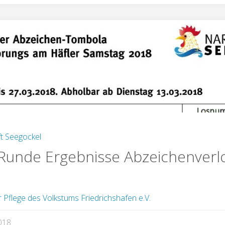
t Seegockel
Runde Ergebnisse Abzeichenverl
r Pflege des Volkstums Friedrichshafen e.V.
018