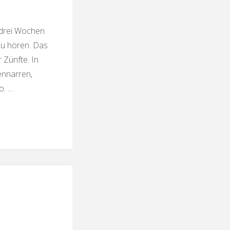
 drei Wochen
zu hören. Das
Zünfte. In
ennarren,
o. …