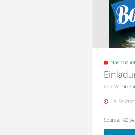
Narrenzunf
Einladu
Von
Verein zu
19. Februa
Source: NZ Se