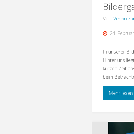
Bilderg
Von
Verein zu
24. Februa
In unserer Bil
Hinter uns lie
kurzen Zeit ab
beim Betrachte
Mehr lesen