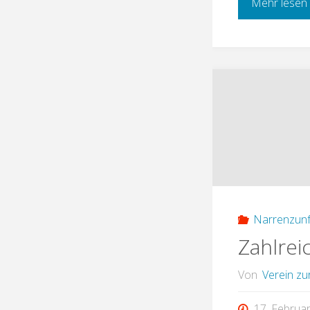
Mehr lesen
Narrenzunf
Zahlrei
Von
Verein zu
17. Februa