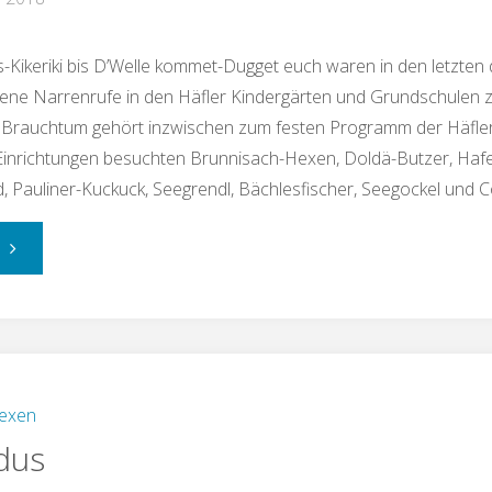
-Kikeriki bis D’Welle kommet-Dugget euch waren in den letzten
dene Narrenrufe in den Häfler Kindergärten und Grundschulen 
n Brauchtum gehört inzwischen zum festen Programm der Häfler 
Einrichtungen besuchten Brunnisach-Hexen, Doldä-Butzer, Haf
 Pauliner-Kuckuck, Seegrendl, Bächlesfischer, Seegockel und C
"Zahlreiche
Kindergartenbesuche"
exen
dus