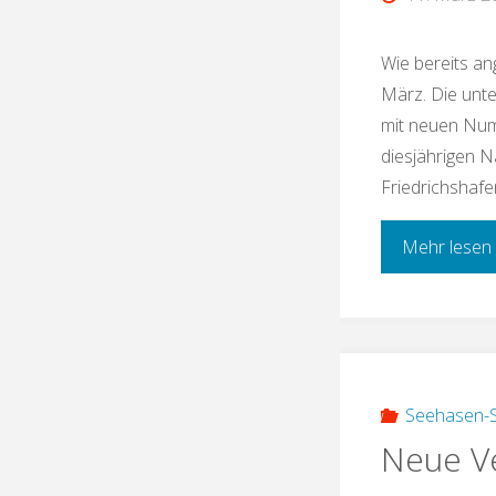
Wie bereits an
März. Die unte
mit neuen Num
diesjährigen N
Friedrichshafe
Mehr lesen
Seehasen-
Neue Ve