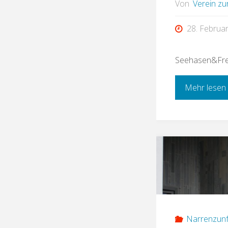
Von
Verein zu
28. Februa
Seehasen&Freu
Mehr lesen
Narrenzunf