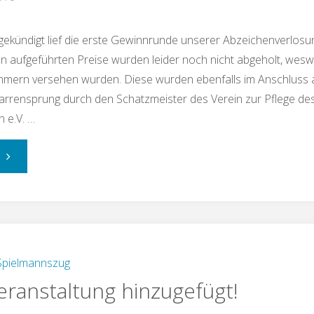
gekündigt lief die erste Gewinnrunde unserer Abzeichenverlosun
n aufgeführten Preise wurden leider noch nicht abgeholt, wes
mern versehen wurden. Diese wurden ebenfalls im Anschluss 
arrensprung durch den Schatzmeister des Verein zur Pflege de
n e.V. …
"Zweite
Runde
Ergebnisse
Abzeichenverlosung
Spielmannszug
ranstaltung hinzugefügt!
2018"