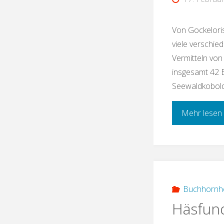
Von Gockeloris
viele verschie
Vermitteln vo
insgesamt 42 
Seewaldkobold,
Mehr lesen
Buchhornh
Häsfun