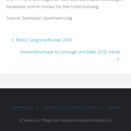
bedanken sich im Voraus für ihre Unterstützung.
Source: Seehasen-Spielmannszug
Motto Seegockelfasnet 2018
Anmeldeformular für Umzüge und Bälle 2018 online!
IMPRESSUM
|
DATENSCHUTZERKLÄRUNG
|
ADMIN
© Verein zur Pflege des Volkstums Friedrichshafen e.V.