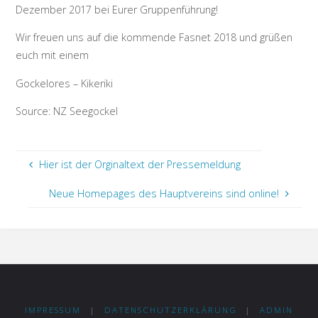
Dezember 2017 bei Eurer Gruppenführung!
Wir freuen uns auf die kommende Fasnet 2018 und grüßen
euch mit einem
Gockelores – Kikeriki
Source: NZ Seegockel
Hier ist der Orginaltext der Pressemeldung
Neue Homepages des Hauptvereins sind online!
IMPRESSUM
|
DATENSCHUTZERKLÄRUNG
|
ADMIN