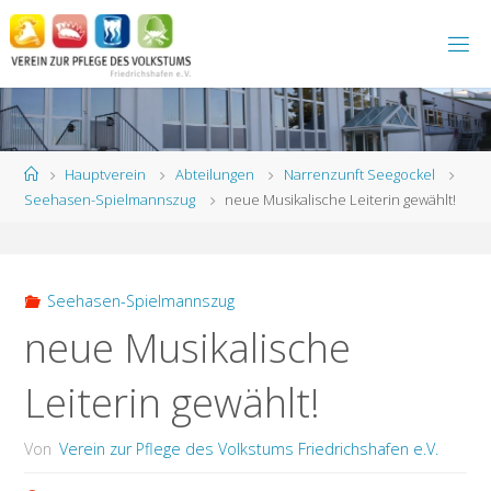
Zum
Inhalt
springen
Start
Hauptverein
Abteilungen
Narrenzunft Seegockel
Seehasen-Spielmannszug
neue Musikalische Leiterin gewählt!
Seehasen-Spielmannszug
neue Musikalische
Leiterin gewählt!
Von
Verein zur Pflege des Volkstums Friedrichshafen e.V.