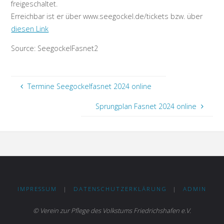
freigeschaltet.
Erreichbar ist er über www.seegockel.de/tickets bzw. über
diesen Link
Source: SeegockelFasnet2
Termine Seegockelfasnet 2024 online
Sprungplan Fasnet 2024 online
IMPRESSUM
|
DATENSCHUTZERKLÄRUNG
|
ADMIN
© Verein zur Pflege des Volkstums Friedrichshafen e.V.