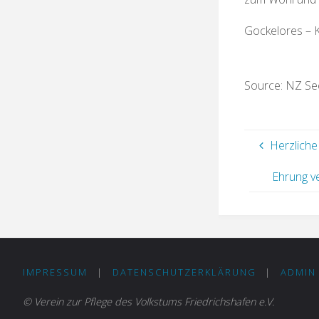
Gockelores – Ki
Source: NZ Se
Herzliche
Ehrung ve
IMPRESSUM
|
DATENSCHUTZERKLÄRUNG
|
ADMIN
© Verein zur Pflege des Volkstums Friedrichshafen e.V.