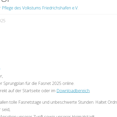
r Pflege des Volkstums Friedrichshafen e.V.
025
r,
er Sprungplan für die Fasnet 2025 online.
direkt auf der Startseite oder im
Downloadbereich
.
allen tolle Fasnetstage und unbeschwerte Stunden. Haltet Ord
r seid,
Ansehen unserer Zunft sowie unserer Heimatstadt.