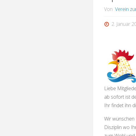
Von
Verein zu
2. Januar 2
Liebe Mitgliede
ab sofort ist d
Ihr findet ihn 
Wir wünschen 
Disziplin wo Ih
zum Wohl und 