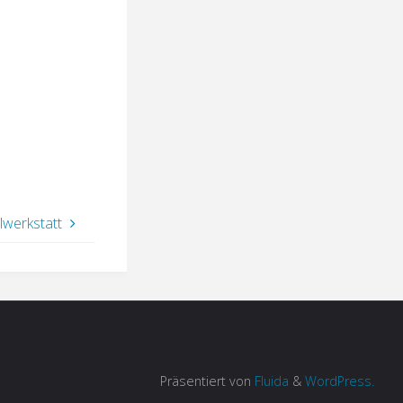
lwerkstatt
Präsentiert von
Fluida
&
WordPress.