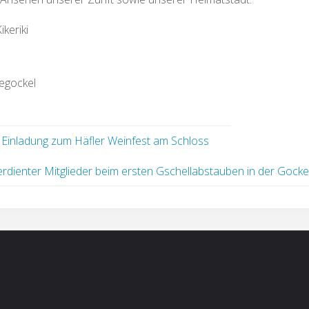
keriki
egockel
 Einladung zum Häfler Weinfest am Schloss
rdienter Mitglieder beim ersten Gschellabstauben in der Gocke