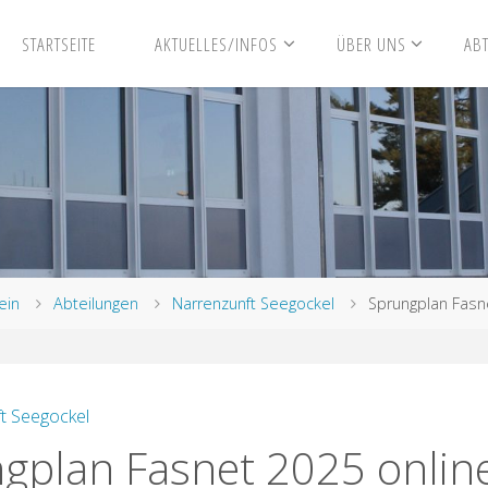
STARTSEITE
AKTUELLES/INFOS
ÜBER UNS
AB
ein
Abteilungen
Narrenzunft Seegockel
Sprungplan Fasn
t Seegockel
gplan Fasnet 2025 onlin