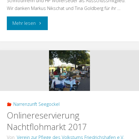
Schriftführerin und HP Wolferseder als Ausschussmitglied.
Wir danken Markus Nikschat und Tina Goldberg für ihr …
"News"
Mehr lesen
Narrenzunft Seegockel
Onlinereservierung
Nachtflohmarkt 2017
Von
Verein zur Pflege des Volkstums Friedrichshafen e.V.