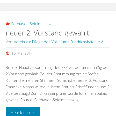
Zunftkinder-
und
Seehasen-Spielmannszug
neuer 2. Vorstand gewählt
Jugendausflug
Von
Verein zur Pflege des Volkstums Friedrichshafen e.V.
online!"
16. Mai 2017
Bei der Hauptversammlung des SSZ wurde turnusmäßig der
2.Vorstand gewählt. Bei der Abstimmung erhielt Stefan
Richter die meisten Stimmen. Somit ist er neuer 2. Vorstand!
Franziska Manns wurde in ihrem Amt als Schriftführerin und 2.
Vice bestätigt! Zum 2. Kassenprüfer wurde Johanna Jaoutzis
gewählt. Source: Seehasen-Spielmannszug
"neuer
Mehr lesen