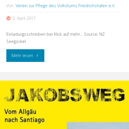
Von
Verein zur Pflege des Volkstums Friedrichshafen e.V.
5. April 2017
Einladungsschreiben bei Klick auf mehr… Source: NZ
Seegockel
"Einladung
Mehr lesen
zum
13.
Gockel
Boule
Turnier"