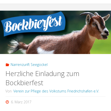
Lichtbildvortrag
„Jakobsweg“"
Narrenzunft Seegockel
Herzliche Einladung zum
Bockbierfest
Von
Verein zur Pflege des Volkstums Friedrichshafen e.V.
6. März 2017