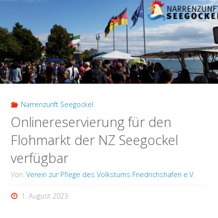
2023"
Narrenzunft Seegockel
Onlinereservierung für den
Flohmarkt der NZ Seegockel
verfügbar
Von
Verein zur Pflege des Volkstums Friedrichshafen e.V.
1. August 2023