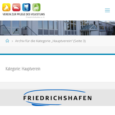
Zum
Inhalt
springen
Start
Archiv für die Kategorie „Hauptverein“
(Seite 3)
Kategorie:
Hauptverein