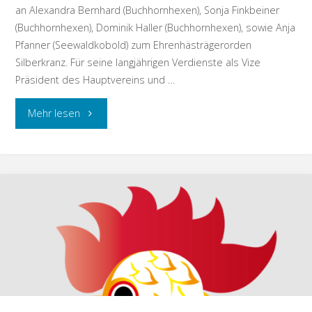
an Alexandra Bernhard (Buchhornhexen), Sonja Finkbeiner
(Buchhornhexen), Dominik Haller (Buchhornhexen), sowie Anja
Pfanner (Seewaldkobold) zum Ehrenhästrägerorden
Silberkranz. Für seine langjährigen Verdienste als Vize
Präsident des Hauptvereins und …
"Ehrung
Mehr lesen
verdienter
Mitglieder
am
Gschellabstauben"