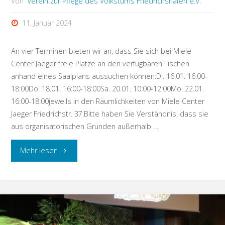
Von
Verein zur Pflege des Volkstums Friedrichshafen e.V.
11. Januar 2024
An vier Terminen bieten wir an, dass Sie sich bei Miele
Center Jaeger freie Plätze an den verfügbaren Tischen
anhand eines Saalplans aussuchen können:Di. 16.01. 16:00-
18:00Do. 18.01. 16:00-18:00Sa. 20.01. 10:00-12:00Mo. 22.01.
16:00-18:00jeweils in den Räumlichkeiten von Miele Center
Jaeger Friedrichstr. 37.Bitte haben Sie Verständnis, dass sie
aus organisatorischen Gründen außerhalb …
"Termine
Mehr lesen
für
freie
Platzreservierung