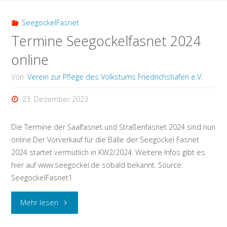
2024
SeegockelFasnet
Termine Seegockelfasnet 2024
startet
online
in
Von
Verein zur Pflege des Volkstums Friedrichshafen e.V.
der
23. Dezember 2023
KW2"
Die Termine der Saalfasnet und Straßenfasnet 2024 sind nun
online.Der Vorverkauf für die Bälle der Seegockel Fasnet
2024 startet vermutlich in KW2/2024. Weitere Infos gibt es
hier auf www.seegockel.de sobald bekannt. Source:
SeegockelFasnet1
"Termine
Mehr lesen
Seegockelfasnet