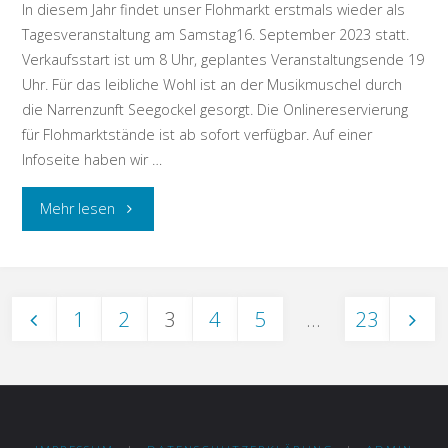
In diesem Jahr findet unser Flohmarkt erstmals wieder als
Tagesveranstaltung am Samstag16. September 2023 statt.
Verkaufsstart ist um 8 Uhr, geplantes Veranstaltungsende 19
Uhr. Für das leibliche Wohl ist an der Musikmuschel durch
die Narrenzunft Seegockel gesorgt. Die Onlinereservierung
für Flohmarktstände ist ab sofort verfügbar. Auf einer
Infoseite haben wir …
"Onlinereservierung
Mehr lesen
für
den
1
2
3
4
5
…
23
Flohmarkt
Seitennummerierung
der
der
NZ