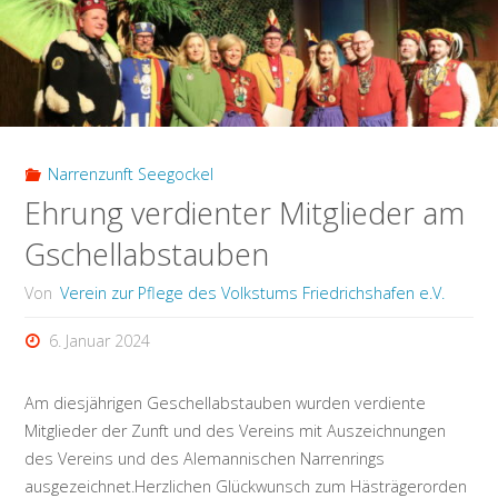
an
verfügbaren
Tischen
für
Narrenzunft Seegockel
Ehrung verdienter Mitglieder am
den
Gschellabstauben
Bürgerball"
Von
Verein zur Pflege des Volkstums Friedrichshafen e.V.
6. Januar 2024
Am diesjährigen Geschellabstauben wurden verdiente
Mitglieder der Zunft und des Vereins mit Auszeichnungen
des Vereins und des Alemannischen Narrenrings
ausgezeichnet.Herzlichen Glückwunsch zum Hästrägerorden